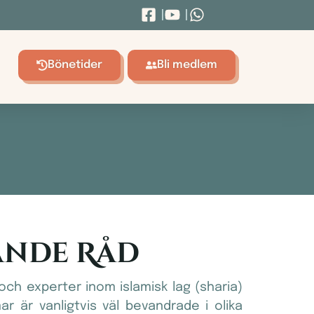
Bönetider
Bli medlem
ande Råd
och experter inom islamisk lag (sharia)
 är vanligtvis väl bevandrade i olika