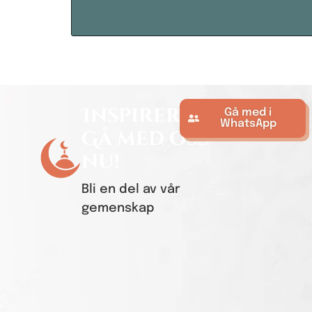
Inspirerad?
Gå med i
WhatsApp
Gå med oss ​​
nu!
Bli en del av vår
gemenskap