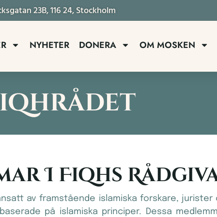
ocksgatan 23B, 116 24, Stockholm
ER
NYHETER
DONERA
OM MOSKEN
iqhrådet
ar I Fiqhs Rådgiv
nsatt av framstående islamiska forskare, jurister 
baserade på islamiska principer. Dessa medlemmar