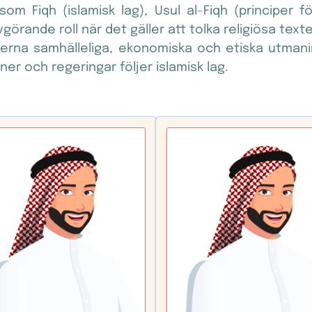
som Fiqh (islamisk lag), Usul al-Fiqh (principer f
görande roll när det gäller att tolka religiösa texte
rna samhälleliga, ekonomiska och etiska utmanin
oner och regeringar följer islamisk lag.