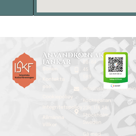
Användbara
Kontaktinfo
Länkar
08-64
Bönen
45
589
Kontakta
oss
info@islamiskaforeni
Cookiepolicy
Kocksgatan
Integritetspolicy
23B, 116 24,
Stockholm,
Allmänna
Sweden
Villkor
Gå med