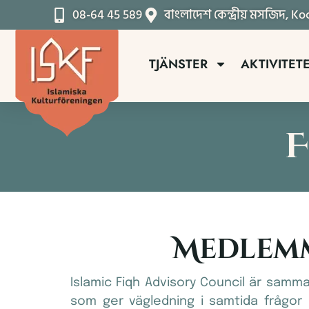
08-64 45 589
বাংলাদেশ কেন্দ্রীয় মসজিদ, K
TJÄNSTER
AKTIVITET
F
Medlemm
Islamic Fiqh Advisory Council är samma
som ger vägledning i samtida frågor 