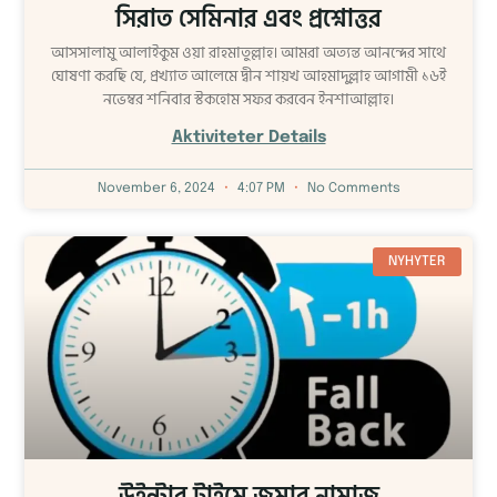
সিরাত সেমিনার এবং প্রশ্নোত্তর
আসসালামু আলাইকুম ওয়া রাহমাতুল্লাহ। আমরা অত্যন্ত আনন্দের সাথে
ঘোষণা করছি যে, প্রখ্যাত আলেমে দ্বীন শায়খ আহমাদুল্লাহ আগামী ১৬ই
নভেম্বর শনিবার স্টকহোম সফর করবেন ইনশাআল্লাহ।
Aktiviteter Details
November 6, 2024
4:07 PM
No Comments
NYHYTER
উইন্টার টাইমে জুমার নামাজ