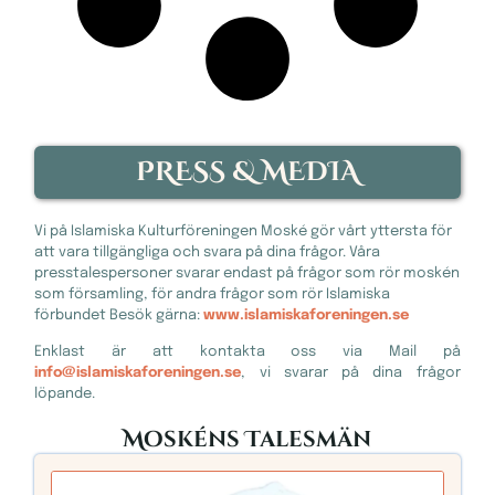
PRESS & MEDIA
Vi på Islamiska Kulturföreningen Moské gör vårt yttersta för
att vara tillgängliga och svara på dina frågor. Våra
presstalespersoner svarar endast på frågor som rör moskén
som församling, för andra frågor som rör Islamiska
förbundet Besök gärna:
www.islamiskaforeningen.se
Enklast är att kontakta oss via Mail på
info@islamiskaforeningen.se
, vi svarar på dina frågor
löpande.
Moskéns Talesmän